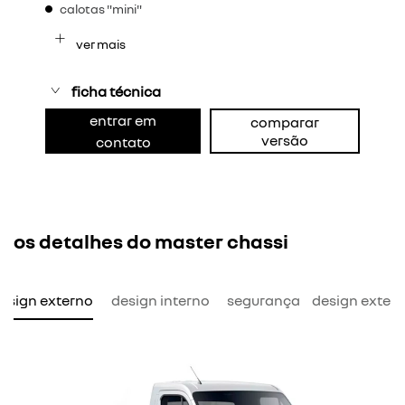
calotas "mini"
ver mais
ficha técnica
entrar em
comparar
versão
contato
os detalhes do master chassi
esign externo
design interno
segurança
design exter