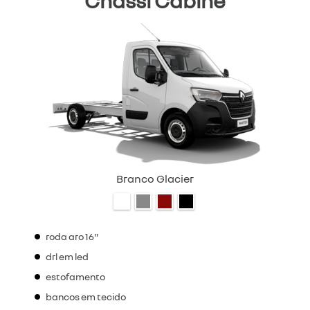
Chassi Cabine
Branco Glacier
roda aro 16"
drl em led
estofamento
bancos em tecido