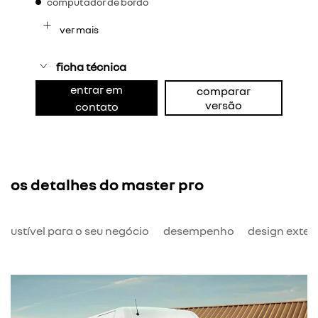
computador de bordo
ver mais
ficha técnica
entrar em
comparar
versão
contato
os detalhes do master pro
bustível para o seu negócio
desempenho
design exter