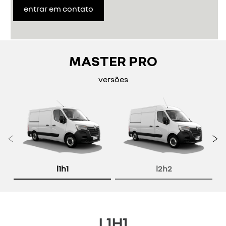
entrar em contato
MASTER PRO
versões
Anterior
P
l1h1
l2h2
L1H1