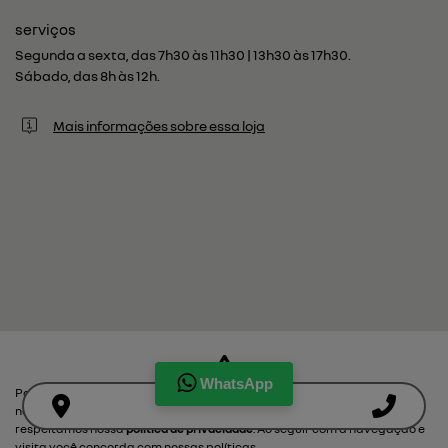
serviços
Segunda a sexta, das 7h30 às 11h30 | 13h30 às 17h30.
Sábado, das 8h às 12h.
Mais informações sobre essa loja
WhatsApp
Para otimizar sua experiência durante a navegação, fazemos uso de
nossa política de cookies e para proteger seus dados pessoais
respeitamos nossa
política de privacidade
. Ao seguir com a navegação e
visita você concorda com nossas políticas.