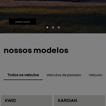
nossos modelos
Todos os veículos
Veículos de passeio
Veículos E
KWID
KARDIAN