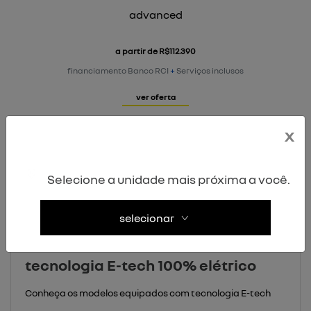
advanced
a partir de R$112.390
financiamento Banco RCI
+
Serviços inclusos
ver oferta
x
Selecione a unidade mais próxima a você.
veja todas as ofertas
selecionar
tecnologia E-tech 100% elétrico
Conheça os modelos equipados com tecnologia E-tech