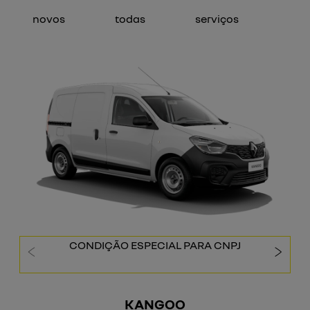
novos
todas
serviços
CONDIÇÃO ESPECIAL PARA CNPJ
templates.template-01.components.carousel.texts.co
templ
KANGOO