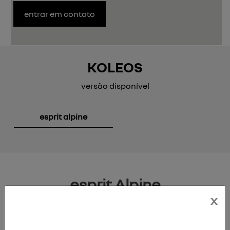
entrar em contato
KOLEOS
versão disponível
esprit alpine
esprit Alpine
x