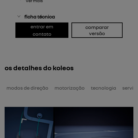
ver mais
ficha técnica
entrar em
comparar
versão
contato
os detalhes do koleos
o
modos de direção
motorização
tecnologia
serviç