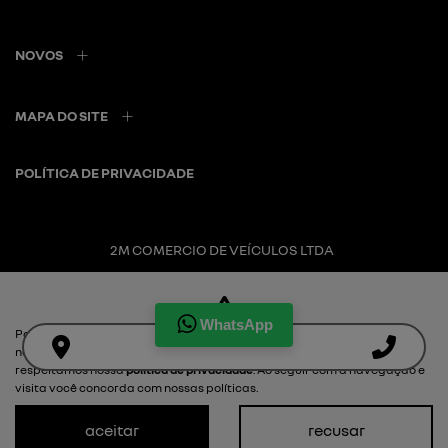
NOVOS
MAPA DO SITE
POLÍTICA DE PRIVACIDADE
2M COMERCIO DE VEÍCULOS LTDA
CNPJ: 20.721.022/0001-58
WhatsApp
Para otimizar sua experiência durante a navegação, fazemos uso de
nossa política de cookies e para proteger seus dados pessoais
respeitamos nossa
política de privacidade
. Ao seguir com a navegação e
visita você concorda com nossas políticas.
Desacelere. Seu bem maior é a vida.
aceitar
recusar