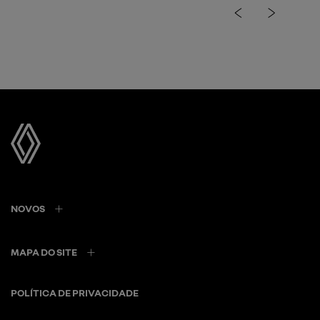
previous
next
Próximo
Faróis em LED frontais
NOVOS
MAPA DO SITE
POLÍTICA DE PRIVACIDADE