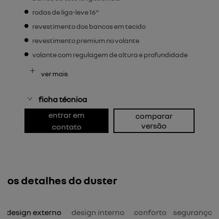
rodas de liga-leve 16"
revestimento dos bancos em tecido
revestimento premium no volante
volante com regulagem de altura e profundidade
ver mais
ficha técnica
entrar em
comparar
versão
contato
os detalhes do duster
design externo
design interno
conforto
segurança