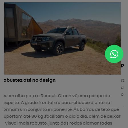
para-choque frontal
O para-choque frontal com ângulo de ataque de 27,6°
dá ainda mais robustez e imponência, e melhorando a
ue
capacidade da Renault Oroch para situações off road.
ar
previous
next