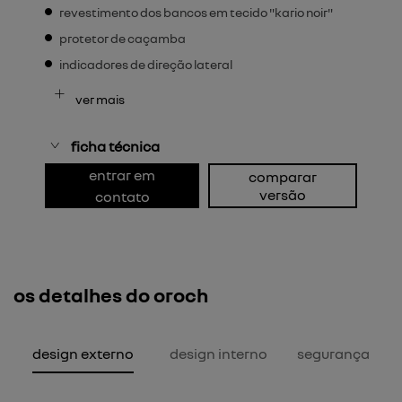
revestimento dos bancos em tecido "kario noir"
protetor de caçamba
indicadores de direção lateral
ver mais
ficha técnica
entrar em
comparar
versão
contato
os detalhes do oroch
design externo
design interno
segurança