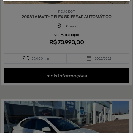
Co
mp
PEUGEOT
art
2008 1.6 16V THP FLEX GRIFFE 4P AUTOMÁTICO
ilh
e
Cacoal
Ver Mais 1 lojas
R$ 73.990,00
39.000 km
2022/2022
mais informações