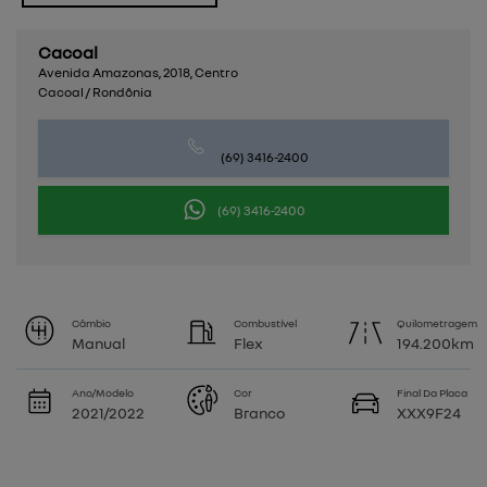
Cacoal
Avenida Amazonas, 2018, Centro
Cacoal / Rondônia
(69) 3416-2400
(69) 3416-2400
Câmbio
Combustível
Quilometragem
Manual
Flex
194.200km
Ano/Modelo
Cor
Final Da Placa
2021/2022
Branco
XXX9F24