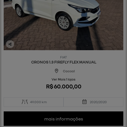
Co
mp
FIAT
art
CRONOS 1.3 FIREFLY FLEX MANUAL
ilh
e
Cacoal
Ver Mais 1 lojas
R$ 60.000,00
49.000 km
2020/2020
mais informações