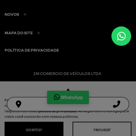
NOVOS
MAPA DO SITE
POLÍTICA DE PRIVACIDADE
2M COMERCIO DE VEÍCULOS LTDA
CNPJ: 20.721.022/0001-58
WhatsApp
Para otimizar sua experiência durante a navegação, fazemos uso de
nossa política de cookies e para proteger seus dados pessoais
Desacelere. Seu bem maior é a vida.
respeitamos nossa
política de privacidade
. Ao seguir com a navegação e
visita você concorda com nossas políticas.
aceitar
recusar
Desenvolvido pela DEALERSPACE ® Direitos Reservados.