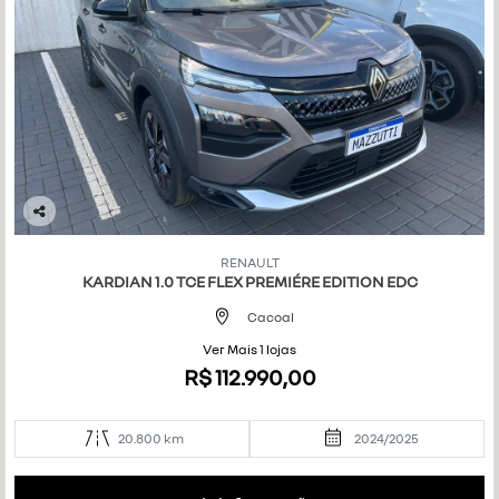
Co
mp
RENAULT
art
KARDIAN 1.0 TCE FLEX PREMIÉRE EDITION EDC
ilh
e
Cacoal
Ver Mais 1 lojas
R$ 112.990,00
20.800 km
2024/2025