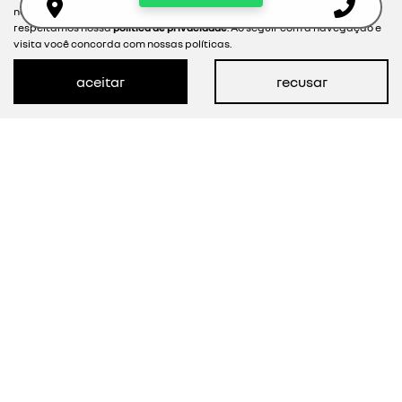
nossa política de cookies e para proteger seus dados pessoais
Ver Mais 1 lojas
respeitamos nossa
política de privacidade
. Ao seguir com a navegação e
visita você concorda com nossas políticas.
R$ 122.000,00
aceitar
recusar
3.746 km
2025/2026
mais informações
NOVOS