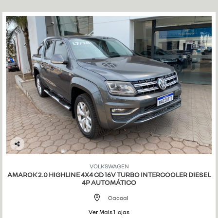
Co
mp
VOLKSWAGEN
art
AMAROK 2.0 HIGHLINE 4X4 CD 16V TURBO INTERCOOLER DIESEL
ilh
4P AUTOMÁTICO
e
Cacoal
Ver Mais 1 lojas