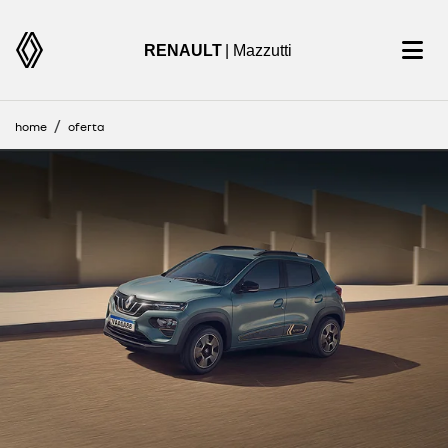
RENAULT
| Mazzutti
home
oferta