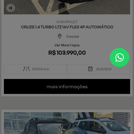
Co
mp
CHEVROLET
art
CRUZE 1.4 TURBO LTZ 16V FLEX 4P AUTOMÁTICO
ilh
e
Cacoal
Ver Mais 1 lojas
R$ 103.990,00
59.900 km
2021/2021
mais informações