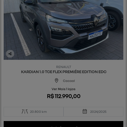
Co
mp
RENAULT
art
KARDIAN 1.0 TCE FLEX PREMIÉRE EDITION EDC
ilh
e
Cacoal
Ver Mais 1 lojas
R$ 112.990,00
20.800 km
2024/2025