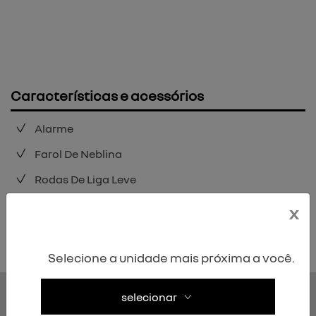
Características e acessórios
Alarme
Farol De Neblina
Rodas De Liga Leve
Travas Elétricas
x
Vidros Elétricos
Selecione a unidade mais próxima a você.
selecionar
Você também pode gostar de: