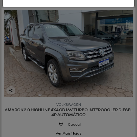
Co
mp
VOLKSWAGEN
art
AMAROK 2.0 HIGHLINE 4X4 CD 16V TURBO INTERCOOLER DIESEL
ilh
4P AUTOMÁTICO
e
Cacoal
Ver Mais 1 lojas