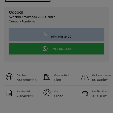
Cacoal
Avenida Amazonas, 2018, Centro
Cacoal / Rondônia
(69) 3416-2400
(69) 3416-2400
Câmbio
Combustível
Quilometragem
Automatico
Flex
50.665km
Ano/Modelo
Cor
Final Da Placa
2024/2025
Cinza
XXX3F02