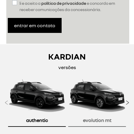
li e aceito a
política de privacidade
e concordo em
receber comunicações da concessionária.
entrar em contato
KARDIAN
versões
Anterior
P
authentic
evolution mt