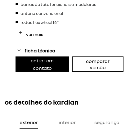
barras de teto funcionais e modulares
antena convencional
rodas flexwheel 16"
ver mais
ficha técnica
entrar em
comparar
versão
contato
os detalhes do kardian
exterior
interior
segurança