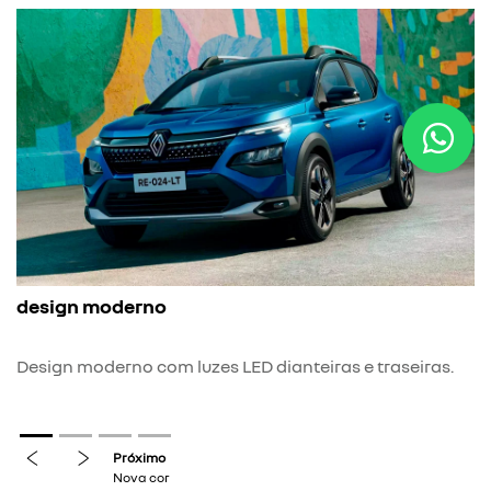
nova 
esign moderno
Nova c
pr
sign moderno com luzes LED dianteiras e traseiras.
previous
next