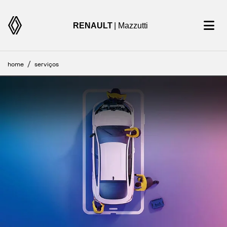
RENAULT
| Mazzutti
home
serviços