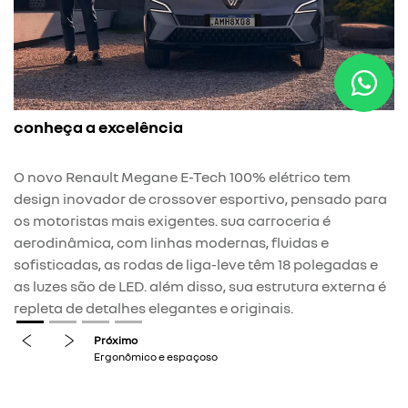
conheça a excelência
erg
 novo Renault Megane E-Tech 100% elétrico tem
A pl
esign inovador de crossover esportivo, pensado para
elét
s motoristas mais exigentes. sua carroceria é
adici
erodinâmica, com linhas modernas, fluidas e
novo
ofisticadas, as rodas de liga-leve têm 18 polegadas e
para
s luzes são de LED. além disso, sua estrutura externa é
p
epleta de detalhes elegantes e originais.
previous
next