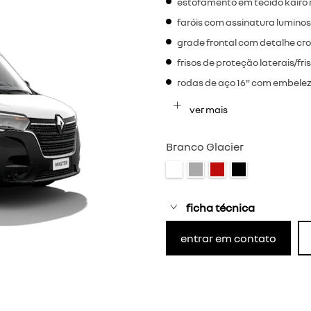
estofamento em tecido kairo 
faróis com assinatura lumino
grade frontal com detalhe c
frisos de proteção laterais/fr
rodas de aço 16" com embelez
ver mais
Branco Glacier
ficha técnica
entrar em contato