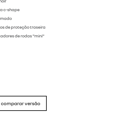
noir
sa c-shape
romado
isos de proteção traseira
adores de rodas "mini"
comparar versão