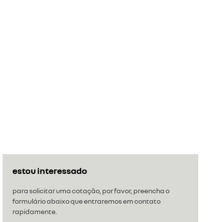
estou interessado
para solicitar uma cotação, por favor, preencha o
formulário abaixo que entraremos em contato
rapidamente.