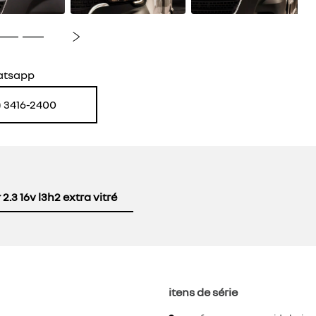
Próximo
atsapp
) 3416-2400
2.3 16v l3h2 extra vitré
itens de série