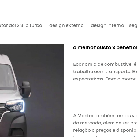
tor dci 2.3l biturbo
design externo
design interno
se
o melhor custo x benefíc
Economia de combustível é
trabalha com transporte. E 
expectativas. Com o motor d
A Master também tem os va
do mercado, além de ser pr
relação a preços e disponib