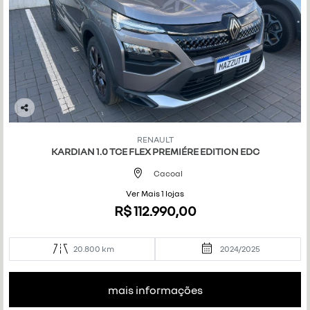
Co
mp
RENAULT
art
KARDIAN 1.0 TCE FLEX PREMIÉRE EDITION EDC
ilh
e
Cacoal
Ver Mais 1 lojas
R$ 112.990,00
20.800 km
2024/2025
mais informações