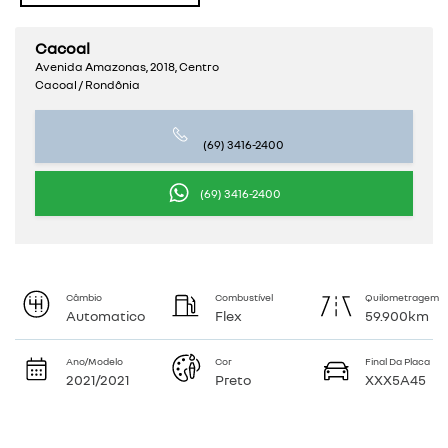
Cacoal
Avenida Amazonas, 2018, Centro
Cacoal / Rondônia
(69) 3416-2400
(69) 3416-2400
Câmbio
Combustível
Quilometragem
Automatico
Flex
59.900km
Ano/Modelo
Cor
Final Da Placa
2021/2021
Preto
XXX5A45