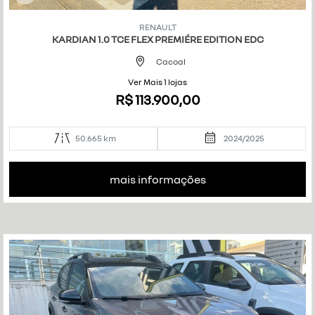
Co
mp
RENAULT
art
KARDIAN 1.0 TCE FLEX PREMIÉRE EDITION EDC
ilh
e
Cacoal
Ver Mais 1 lojas
R$ 113.900,00
50.665 km
2024/2025
mais informações