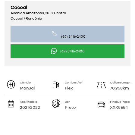
Cacoal
Avenida Amazonas, 2018, Centro
Cacoal / Rondônia
(69) 3416-2400
(69) 3416-2400
Câmbio
Combustível
Quilometragem
Manual
Flex
70.958km
Ano/Modelo
Cor
Final Da Placa
2021/2022
Preto
XXX5E54