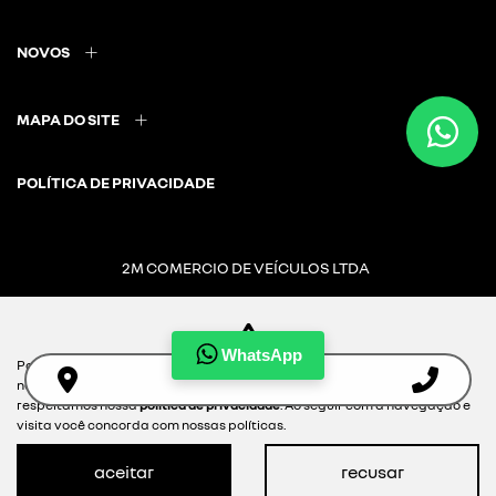
NOVOS
MAPA DO SITE
POLÍTICA DE PRIVACIDADE
2M COMERCIO DE VEÍCULOS LTDA
CNPJ: 20.721.022/0001-58
WhatsApp
Para otimizar sua experiência durante a navegação, fazemos uso de
nossa política de cookies e para proteger seus dados pessoais
Desacelere. Seu bem maior é a vida.
respeitamos nossa
política de privacidade
. Ao seguir com a navegação e
visita você concorda com nossas políticas.
aceitar
recusar
Desenvolvido pela DEALERSPACE ® Direitos Reservados.